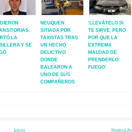
 DIERON
NEUQUEN
‘LLEVÁTELO SI
ANSITORIAS,
SITIADA POR
TE SIRVE, PERO
RTÓ LA
TAXISTAS TRAS
POR QUE LA
BILLERA Y SE
UN HECHO
EXTREMA
GÓ
DELICTIVO
MALDAD DE
DONDE
PRENDERLO
BALEARON A
FUEGO’
UNO DE SUS
COMPAÑEROS
Inicio
Noticia An