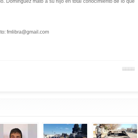
ado. Domínguez mató a su hijo en total conocimiento de lo que
o: fmlibra@gmail.com