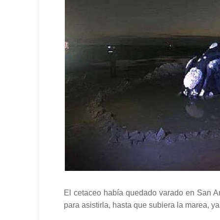
El cetaceo había quedado varado en San Ant
para asistirla, hasta que subiera la marea, 