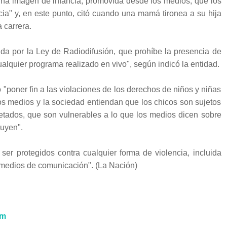
na imagen de infancia, promovida desde los medios, que los
cia" y, en este punto, citó cuando una mamá tironea a su hija
 carrera.
a por la Ley de Radiodifusión, que prohíbe la presencia de
lquier programa realizado en vivo", según indicó la entidad.
poner fin a las violaciones de los derechos de niños y niñas
 los medios y la sociedad entiendan que los chicos son sujetos
tados, que son vulnerables a lo que los medios dicen sobre
ruyen".
er protegidos contra cualquier forma de violencia, incluida
 medios de comunicación". (La Nación)
om