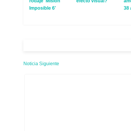
rodaje 'Misión
efecto visual?
am
Imposible 6'
38
Noticia Siguiente