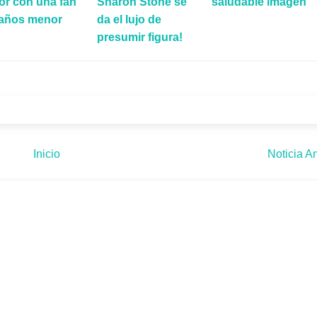
or con una fan
Sharon Stone se
saludable imagen
 años menor
da el lujo de
presumir figura!
Inicio
Noticia An