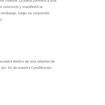
or cuantía. La jueza convocó a una
i concurrió y manifestó la
in embargo, luego no respondió
z.
ncuadra dentro de una relación de
 art. 42 de nuestra Constitución