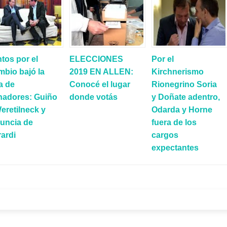
tos por el
ELECCIONES
Por el
bio bajó la
2019 EN ALLEN:
Kirchnerismo
ta de
Conocé el lugar
Rionegrino Soria
nadores: Guiño
donde votás
y Doñate adentro,
eretilneck y
Odarda y Horne
uncia de
fuera de los
ardi
cargos
expectantes