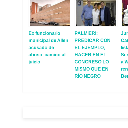
Ex funcionario
PALMIERI:
Jun
municipal de Allen
PREDICAR CON
Cam
acusado de
EL EJEMPLO,
lis
abuso, camino al
HACER EN EL
Se
juicio
CONGRESO LO
a W
MISMO QUE EN
ren
RÍO NEGRO
Ber