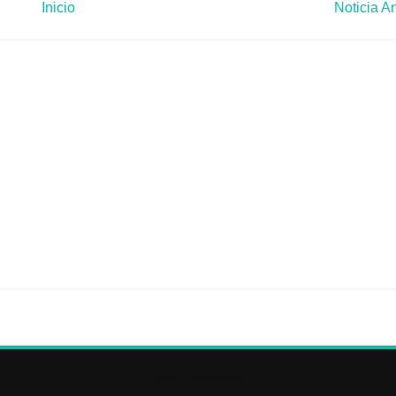
Inicio
Noticia An
Sora Templates