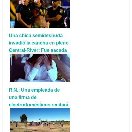
Una chica semidesnuda
invadió la cancha en pleno
Central-River: Fue sacada
por mujeres policías
R.N.: Una empleada de
una firma de
electrodomésticos recibirá
más de $1.400.000 por
‘daño moral’