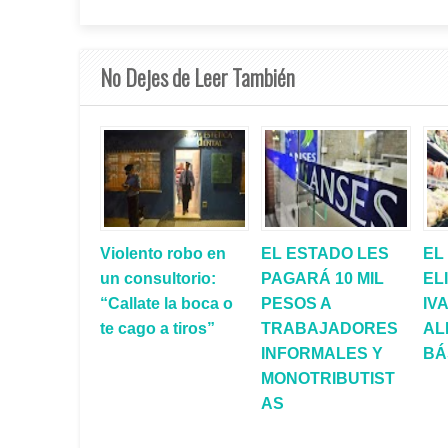
No Dejes de Leer También
Violento robo en
EL ESTADO LES
EL
un consultorio:
PAGARÁ 10 MIL
EL
“Callate la boca o
PESOS A
IV
te cago a tiros”
TRABAJADORES
AL
INFORMALES Y
BÁ
MONOTRIBUTIST
AS