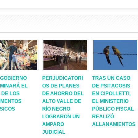
 GOBIERNO
PERJUDICATORI
TRAS UN CASO
IMINARÁ EL
OS DE PLANES
DE PSITACOSIS
A DE LOS
DE AHORRO DEL
EN CIPOLLETTI,
IMENTOS
ALTO VALLE DE
EL MINISTERIO
SICOS
RÍO NEGRO
PÚBLICO FISCAL
LOGRARON UN
REALIZÓ
AMPARO
ALLANAMIENTOS
JUDICIAL