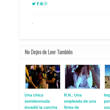
.
No Dejes de Leer También
Una chica
R.N.: Una
Imp
semidesnuda
empleada de una
per
invadió la cancha
firma de
us