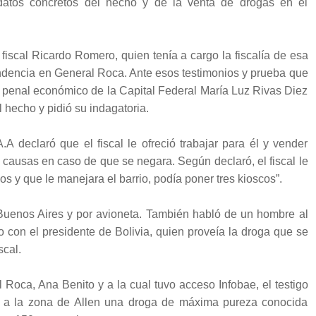
datos concretos del hecho y de la venta de drogas en el
 fiscal Ricardo Romero, quien tenía a cargo la fiscalía de esa
ndencia en General Roca. Ante esos testimonios y prueba que
lo penal económico de la Capital Federal María Luz Rivas Diez
 hecho y pidió su indagatoria.
A declaró que el fiscal le ofreció trabajar para él y vender
 causas en caso de que se negara. Según declaró, el fiscal le
os y que le manejara el barrio, podía poner tres kioscos”.
 Buenos Aires y por avioneta. También habló de un hombre al
o con el presidente de Bolivia, quien proveía la droga que se
scal.
 Roca, Ana Benito y a la cual tuvo acceso Infobae, el testigo
 a la zona de Allen una droga de máxima pureza conocida