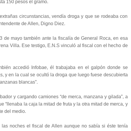
sta 150 pesos el gramo.
extrañas circunstancias, vendía droga y que se rodeaba con
intendente de Allen, Digno Diez.
3 de mayo también ante la fiscalía de General Roca, en esa
na Villa. Ese testigo, E.N.S vinculó al fiscal con el hecho de
ambién accedió Infobae, él trabajaba en el galpón donde se
, y en la cual se ocultó la droga que luego fuese descubierta
manzanas blancas”.
tibador y cargando camiones “de merca, manzana y gilada”, a
“llenaba la caja la mitad de fruta y la otra mitad de merca, y
rte del medio.
las noches el fiscal de Allen aunque no sabía si éste tenía