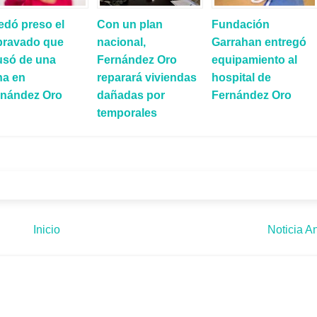
edó preso el
Con un plan
Fundación
pravado que
nacional,
Garrahan entregó
usó de una
Fernández Oro
equipamiento al
na en
reparará viviendas
hospital de
rnández Oro
dañadas por
Fernández Oro
temporales
Inicio
Noticia An