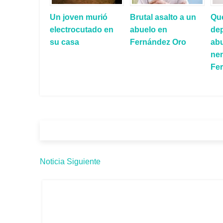
Un joven murió
Brutal asalto a un
Qu
electrocutado en
abuelo en
de
su casa
Fernández Oro
ab
ne
Fe
Noticia Siguiente