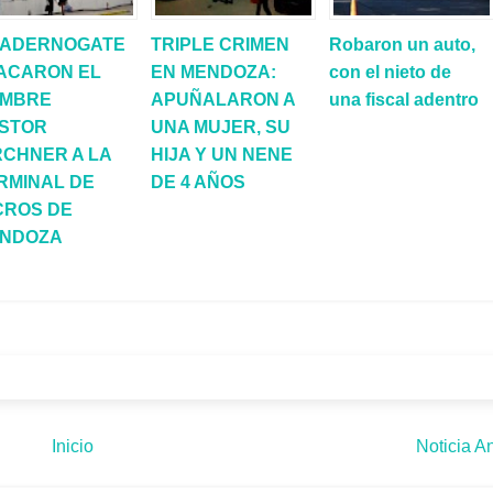
ADERNOGATE
TRIPLE CRIMEN
Robaron un auto,
SACARON EL
EN MENDOZA:
con el nieto de
MBRE
APUÑALARON A
una fiscal adentro
STOR
UNA MUJER, SU
RCHNER A LA
HIJA Y UN NENE
RMINAL DE
DE 4 AÑOS
CROS DE
NDOZA
Inicio
Noticia An