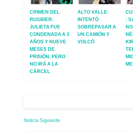
CRIMEN DEL
ALTO VALLE:
CU
RUGBIER:
INTENTÓ
: 
JULIETA FUE
SOBREPASAR A
NO
CONDENADA A 3
UN CAMIÓN Y
NÉ
AÑOS Y NUEVE
VOLCÓ
KI
MESES DE
TE
PRISIÓN, PERO
MI
NO IRÁ A LA
ME
CÁRCEL
Noticia Siguiente