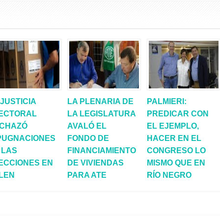
 JUSTICIA
LA PLENARIA DE
PALMIERI:
ECTORAL
LA LEGISLATURA
PREDICAR CON
CHAZÓ
AVALÓ EL
EL EJEMPLO,
PUGNACIONES
FONDO DE
HACER EN EL
 LAS
FINANCIAMIENTO
CONGRESO LO
ECCIONES EN
DE VIVIENDAS
MISMO QUE EN
LEN
PARA ATE
RÍO NEGRO