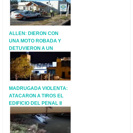
ESPOSO
ALLEN: DIERON CON
UNA MOTO ROBADA Y
DETUVIERON A UN
HOMBRE CON PEDIDO
CAPTURA
MADRUGADA VIOLENTA:
ATACARON A TIROS EL
EDIFICIO DEL PENAL II