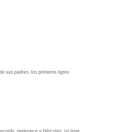
e sus padres, los primeros ligres
cords, pertenece a Hércules, un ligre