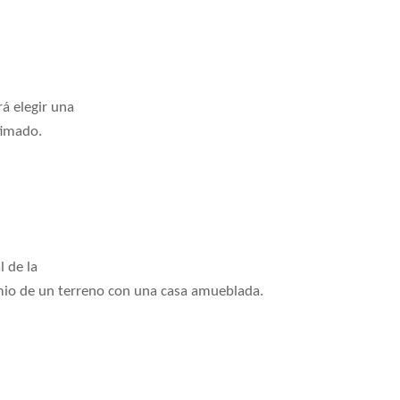
á elegir una
timado.
l de la
mio de un terreno con una casa amueblada.