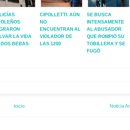
LICÍAS
CIPOLLETTI: AÚN
SE BUSCA
POLEÑOS
NO
INTENSAMENTE
GRARON
ENCUENTRAN AL
AL ABUSADOR
LVAR LA VIDA
VIOLADOR DE
QUE ROMPIÓ SU
 DOS BEBAS
LAS 1200
TOBILLERA Y SE
FUGÓ
Inicio
Noticia An