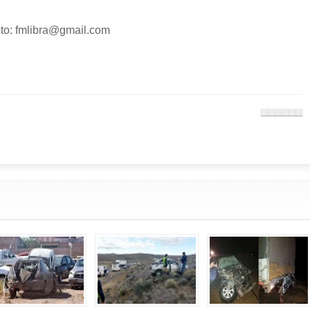
o: fmlibra@gmail.com