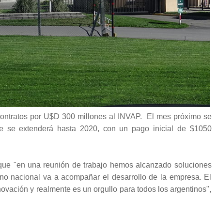
contratos por U$D 300 millones al INVAP. El mes próximo se
e se extenderá hasta 2020, con un pago inicial de $1050
que "en una reunión de trabajo hemos alcanzado soluciones
rno nacional va a acompañar el desarrollo de la empresa. El
novación y realmente es un orgullo para todos los argentinos",