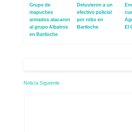
Grupo de
Detuvieron a un
Enc
mapuches
efectivo policial
cu
armados atacaron
por robo en
Agü
al grupo Albatros
Bariloche
El
en Bariloche
Noticia Siguiente