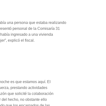
había una persona que estaba realizando
resentó personal de la Comisaría 31
 había ingresado a una vivienda
r”, explicó el fiscal.
noche es que estamos aquí. El
uerza, prestando actividades
zón que solicité la colaboración
r del hecho, no obstante ello
ndo que los encargados de las