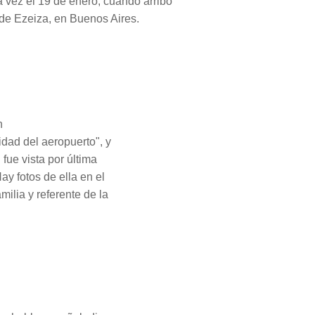
a vez el 19 de enero, cuando arribó
de Ezeiza, en Buenos Aires.
n
idad del aeropuerto", y
fue vista por última
ay fotos de ella en el
amilia y referente de la