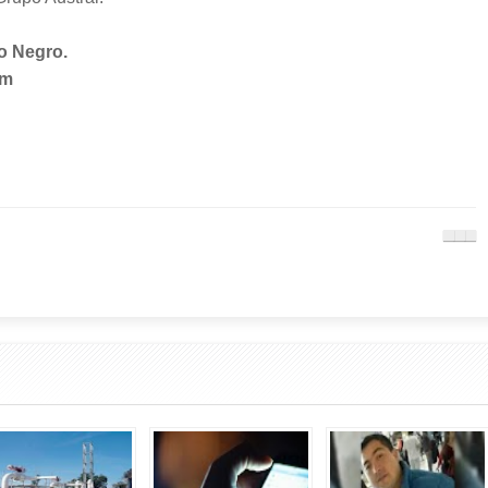
o Negro.
om