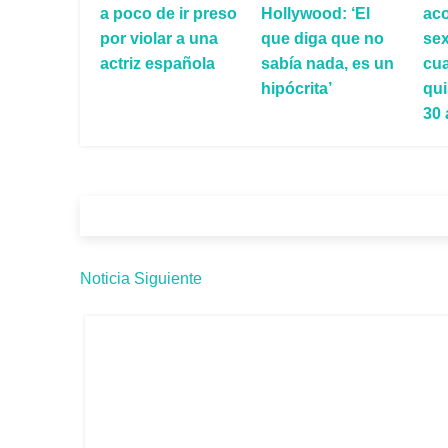
a poco de ir preso
Hollywood: ‘El
ac
por violar a una
que diga que no
se
actriz española
sabía nada, es un
cua
hipócrita’
qui
30
Noticia Siguiente