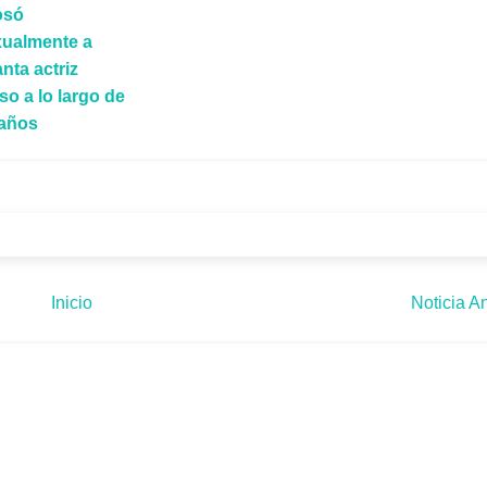
osó
xualmente a
nta actriz
so a lo largo de
 años
Inicio
Noticia An