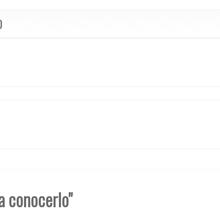
O
ra conocerlo"