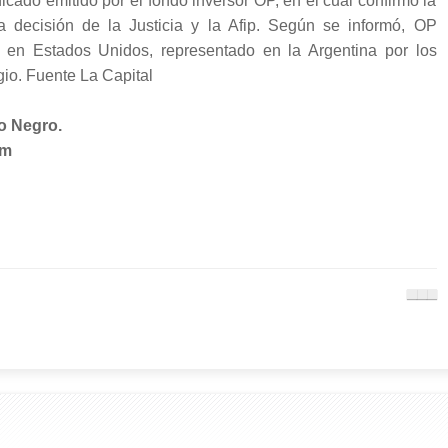
icado emitido por el fondo inversor OP, en el cual confirmó la
 decisión de la Justicia y la Afip. Según se informó, OP
o en Estados Unidos, representado en la Argentina por los
io. Fuente La Capital
o Negro.
om