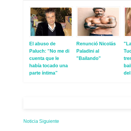
El abuso de
Renunció Nicolás
"L
Paluch: “No me di
Paladini al
Tu
cuenta que le
"Bailando"
tre
había tocado una
bai
parte íntima”
del
Noticia Siguiente