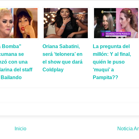
a Bomba"
Oriana Sabatini,
La pregunta del
cumana se
será ‘telonera’ en
millón: Y al final,
nzó con una
el show que dará
quién le puso
larina del staff
Coldplay
‘muqui’ a
 Bailando
Pampita??
Inicio
Noticia An