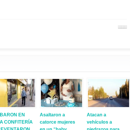
BARON EN
Asaltaron a
Atacan a
A CONFITERÍA
catorce mujeres
vehículos a
REVENTARON
en un “baby
piedrazos para