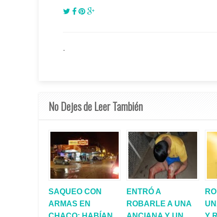
.
No Dejes de Leer También
SAQUEO CON
ENTRÓ A
RO
ARMAS EN
ROBARLE A UNA
UN
CHACO: HABÍAN
ANCIANA Y UN
Y 